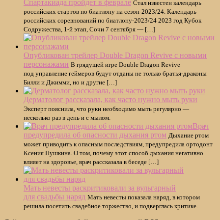
Спартакиада пройдет в феврале
Стал известен календарь
российских стартов по биатлону на сезон-2023/24. Календарь
российских соревнований по биатлону-2023/24 2023 год Кубок
Содружества, 1-й этап, Сочи 7 сентября — […]
Опубликован трейлер Double Dragon Revive с новыми
персонажами
В грядущей игре Double Dragon Revive
под управление геймеров будут отданы не только братья-драконы
Билли и Джимми, но и другие […]
Дерматолог рассказала, как часто нужно мыть руки
Эксперт пояснила, что руки необходимо мыть регулярно —
несколько раз в день и с мылом.
Врач
предупредила об опасности дыхания ртом
Дыхание ртом
может приводить к опасным последствиям, предупредила ортодонт
Ксения Пушкина. О том, почему этот способ дыхания негативно
влияет на здоровье, врач рассказала в беседе […]
Мать невесты раскритиковали за вульгарный
для свадьбы наряд
Мать невесты показала наряд, в котором
решила посетить свадебное торжество, и подверглась критике.