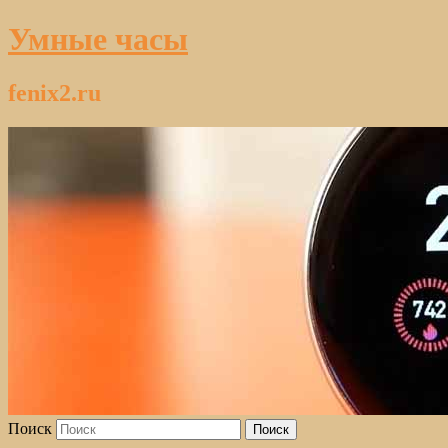
Умные часы
fenix2.ru
Поиск