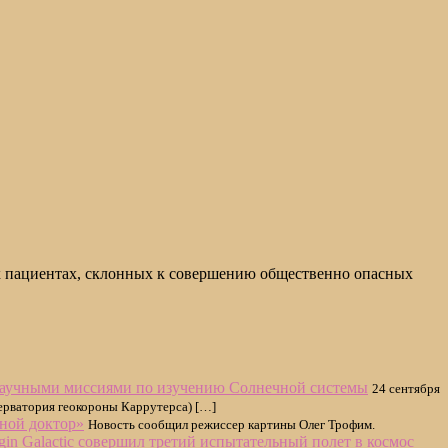
х пациентах, склонных к совершению общественно опасных
 научными миссиями по изучению Солнечной системы
24 сентября
серватория геокороны Каррутерса) […]
мной доктор»
Новость сообщил режиссер картины Олег Трофим.
in Galactic совершил третий испытательный полет в космос