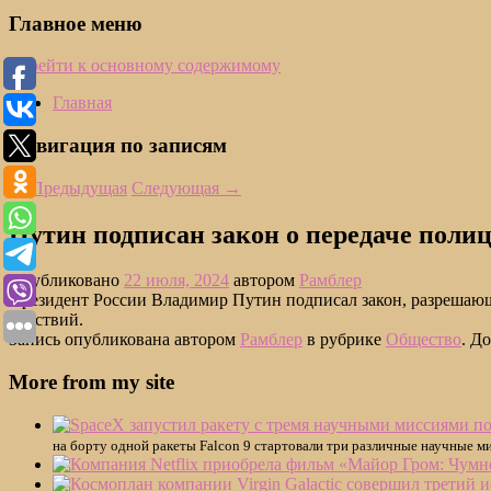
Главное меню
Перейти к основному содержимому
Главная
Навигация по записям
←
Предыдущая
Следующая
→
Путин подписан закон о передаче пол
Опубликовано
22 июля, 2024
автором
Рамблер
Президент России Владимир Путин подписал закон, разрешаю
действий.
Запись опубликована автором
Рамблер
в рубрике
Общество
. Д
More from my site
на борту одной ракеты Falcon 9 стартовали три различные научные м