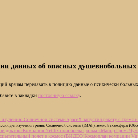
иции данных об опасных душевнобольных
щий врачам передавать в полицию данные о психически больны
обавьте в закладки
постоянную ссылку
.
SpaceX запустил ракету с тремя
иссии для изучения границ Солнечной системы (IMAP), земной экзосферы (Об
Компания Netflix приобрела фильм «Майор Гром: Чу
Космоплан компании Virg