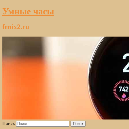
Умные часы
fenix2.ru
Поиск