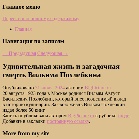
Главное меню
Перейти к основному содержимому
Главная
Навигация по записям
←
Предыдущая
Следующая
→
Удивительная жизнь и загадочная
смерть Вильяма Похлебкина
Опубликовано
31 июля, 2024
автором
BigPicture.ru
20 августа 1923 года в Москве родился Вильям-Август
Васильевич Похлебкин, который внес неоценимый вклад
в историю кулинарии. За свою жизнь Вильям Похлебкин
издал более 50 книг.
Запись опубликована автором
BigPicture.ru
в рубрике
Люди
.
Добавьте в закладки
постоянную ссылку
.
More from my site