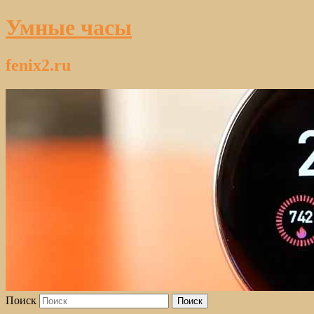
Умные часы
fenix2.ru
Поиск