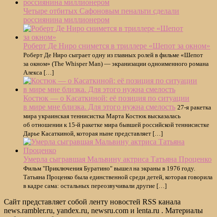
Четыре отбитых Сафоновым пенальти сделали
россиянина миллионером
Роберт Де Ниро снимется в триллере «Шепот за окном»
Роберт Де Ниро сыграет одну из главных ролей в фильме «Шепот
за окном» (The Whisper Man) — экранизации одноименного романа
Алекса […]
Костюк — о Касаткиной: её позиция по ситуации
в мире мне близка. Для этого нужна смелость
27-я ракетка
мира украинская теннисистка Марта Костюк высказалась
об отношении к 15-й ракетке мира бывшей российской теннисистке
Дарье Касаткиной, которая ныне представляет […]
Умерла сыгравшая Мальвину актриса Татьяна Проценко
Фильм "Приключения Буратино" вышел на экраны в 1976 году.
Татьяна Проценко была единственной среди детей, которая говорила
в кадре сама: остальных переозвучивали другие […]
Сайт представляет собой ленту новостей RSS канала
news.rambler.ru, yandex.ru, newsru.com и lenta.ru . Материалы