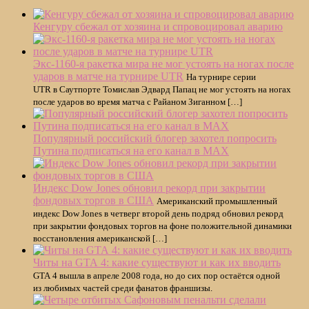
Кенгуру сбежал от хозяина и спровоцировал аварию
Экс-1160-я ракетка мира не мог устоять на ногах после
ударов в матче на турнире UTR
На турнире серии
UTR в Саутпорте Томислав Эдвард Папац не мог устоять на ногах
после ударов во время матча с Райаном Зиганном […]
Популярный российский блогер захотел попросить
Путина подписаться на его канал в MAX
Индекс Dow Jones обновил рекорд при закрытии
фондовых торгов в США
Американский промышленный
индекс Dow Jones в четверг второй день подряд обновил рекорд
при закрытии фондовых торгов на фоне положительной динамики
восстановления американской […]
Читы на GTA 4: какие существуют и как их вводить
GTA 4 вышла в апреле 2008 года, но до сих пор остаётся одной
из любимых частей среди фанатов франшизы.