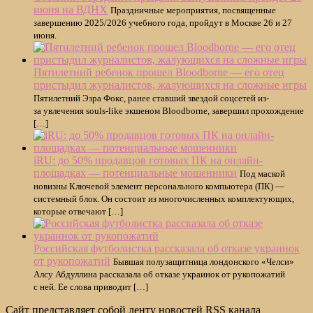
июня на ВДНХ
Праздничные мероприятия, посвященные
завершению 2025/2026 учебного года, пройдут в Москве 26 и 27
июня.
Пятилетний ребенок прошел Bloodborne — его отец
пристыдил журналистов, жалующихся на сложные игры
Пятилетний Эзра Фокс, ранее ставший звездой соцсетей из-
за увлечения souls-like экшеном Bloodborne, завершил прохождение
[…]
iRU: до 50% продавцов готовых ПК на онлайн-
площадках — потенциальные мошенники
Под маской
новизны Ключевой элемент персонального компьютера (ПК) —
системный блок. Он состоит из многочисленных комплектующих,
которые отвечают […]
Российская футболистка рассказала об отказе украинок
от рукопожатий
Бывшая полузащитница лондонского «Челси»
Алсу Абдуллина рассказала об отказе украинок от рукопожатий
с ней. Ее слова приводит […]
Сайт представляет собой ленту новостей RSS канала