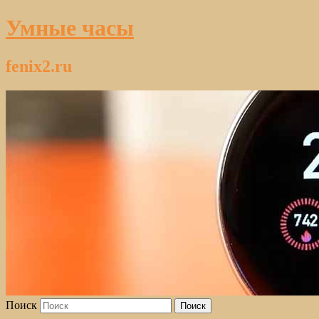
Умные часы
fenix2.ru
Поиск