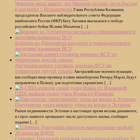
Чемпион мира заявил, что Махачев отстоял честь России
в поединке с Волкановски
Глава Республики Калмыкия,
председатель Высшего наблюдательного совета Федерации
кикбоксинга России (ФКР) Бату Хасиков высказался о победе
российского бойца Ислама Махачева […]
Беженец из Дзержинска рассказал о прикрывавшихся
жителями наемниках ВСУ
Австралия начнет готовить военных ВСУ на
территории другой страны
Австралийские военнослужащие,
как сообщил вице-премьер и глава минобороны Ричард Марлз, будут
направлены в Польшу для подготовки украинских […]
В
США назвали сроки удара Ирана по Израилю
Покупатели «разогревают» цены на жилье в Эстонии
Рынок недвижимости Эстонии в настоящее время весьма динамичен,
и спрос намного превышает число доступного жилья, сообщает
издание […]
Собянин: Городской праздник выпускников пройдет 26